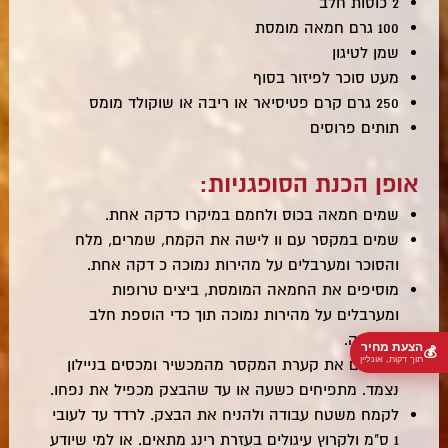
2 כוסות חלב
100 גרם חמאה מומסת
שמן לטיגון
מעט סוכר לפיזור בסוף
250 גרם קרם פטיסיאר או ריבה או שוקולד מומס
תותים פרוסים
אופן הכנת הסופגניות:
שמים חמאה בכוס ולחמם במיקרו כדקה אחת.
שמים במקסר עם וו לישה את הקמח, שמרים, מלח
והסוכר ומערבלים על מהירות נמוכה כ דקה אחת.
מוסיפים את החמאה המומסת, ביצים טרופות
ומערבלים על מהירות נמוכה תוך כדי הוספת חלב
בהדרגה.
הצעת מחיר
💰
תוך דקות, אונליין
מנתקים את קערת המקסר מהמכשיר ומכסים בניילון
נצמד. מתפיחים כשעה או עד שהבצק מכפיל את נפחו.
לקמח משטח עבודה ולהניח את הבצק. לרדד עד לעובי
1 ס"מ ולקרוץ עיגולים בעזרת רינג מתאים. או למי שיודע