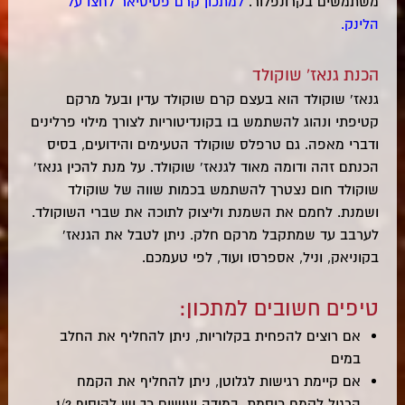
משתמשים בקרונפלור.
למתכון קרם פטיסיאר לחצו על
הלינק.
הכנת גנאז' שוקולד
גנאז' שוקולד הוא בעצם קרם שוקולד עדין ובעל מרקם
קטיפתי ונהוג להשתמש בו בקונדיטוריות לצורך מילוי פרלינים
ודברי מאפה. גם טרפלס שוקולד הטעימים והידועים, בסיס
הכנתם זהה ודומה מאוד לגנאז' שוקולד. על מנת להכין גנאז'
שוקולד חום נצטרך להשתמש בכמות שווה של שוקולד
ושמנת. לחמם את השמנת וליצוק לתוכה את שברי השוקולד.
לערבב עד שמתקבל מרקם חלק. ניתן לטבל את הגנאז'
בקוניאק, וניל, אספרסו ועוד, לפי טעמכם.
טיפים חשובים למתכון:
אם רוצים להפחית בקלוריות, ניתן להחליף את החלב
במים
אם קיימת רגישות לגלוטן, ניתן להחליף את הקמח
הרגיל לקמח כוסמת. במידה ועושים כך יש להוסיף 1/2