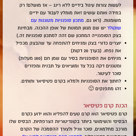
לעשות צורות עיגול בידיים ללא רינג – אז מושלם! רק
במידה ואתם עושים זאת מומלץ לעבוד עם ידיים
משומנות. (ראו גם,
מתכון סופגניות מטוגנות עם
שוקולד
יש שם מגוון תמונות של אופן ההכנה. מבחינת
בצק הסופגנייה המתכון שם זהה למתכון סופגניות זה.)
יוצרים כדורי בצק ומניחים להתפחה עד שהבצק מכפיל
את נפחו. (בערך 20 דקות)
מניחים את הסופגניות בסיר עם שמן חם (180 מעלות)
ומטגנים דקה בכל צד ומוציאים על תבנית ומפזרים
סוכר לעיטור.
לחתוך את הסופגניות ולמלא בקרם פטיסיאר ותותים.
זהו מתפנקים 🙂
הכנת קרם פטיסיאר
קרם פטיסיאר הוא קרם טעים להפליא והוא ידוע כקרם
הבסיסי והשימושי ביותר בקונדיטוריות הצרפתיות. הבסיס שלו
מורכב מחלמונים, סוכר ווניל ולצורך ההסמכה של הקרם