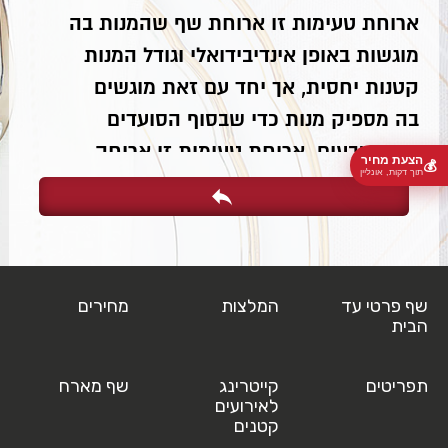
ארוחת טעימות זו ארוחת שף שהמנות בה
מוגשות באופן אינדיבידואלי וגודל המנות
קטנות יחסית, אך יחד עם זאת מוגשים
בה מספיק מנות כדי שבסוף הסועדים
יצאו שבעים. ארוחת טעימות זו ארוחה
הצעת מחיר
💰
תוך דקות, אונליין
בה היצירתיות והטעמים באים לידי ביטוי
באופן משמעותי יותר מארוחת שף רגילה
אשר מורכבת ממנות ראשונות עיקריות
וקינוח. מבחינת החוויה הקולינרית תפריט
שף פרטי עד
המלצות
מחירים
טעימות הוא המועדף ביותר בקרב לקוחות
הבית
מאור נתן מפני שמעבר לארוחה טעימה
מדובר באמת בחוויה לכל דבר. חוויה
תפריטים
קייטרינג
שף מארח
לאירועים
שמתחילה כבר בנראות הצוות המבשל
קטנים
אשר לבוש יפה ומקצועי, עריכת השולחן