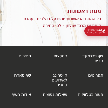
מנות ראשונות
כל המנות הראשונות יוגשו על בוצ'רים בעמדת
בופה או מרכז שולחן - לפי בחירה
הצעת מחיר
💰
תוך דקות, אונליין
ארעיס פיתה ממולאת בבשר טלה ועשבי תיבול
טורטיה אסאדו וצנובר
שף פרטי עד
המלצות
מחירים
חציל שרוף עם טחינה ובזיליקום
הבית
כרובית צלויה בתנור
תפריטים
קייטרינג
שף מארח
ברוסקטה משוויה פלפלים וחצילים שרופים
לאירועים
קטנים
קארפציו פילה בקר
מאור בטלוויזיה
שאלות נפוצות
אודות השף
קראסט סינטה וזרעי תבלין
ברוסקטה משוויה פלפלים וחצילים שרופים