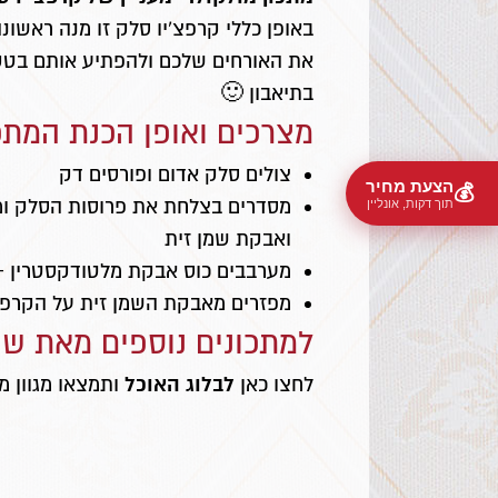
באופן כללי קרפצ'יו סלק זו מנה ראשו
את האורחים שלכם ולהפתיע אותם בטקסט
בתיאבון 🙂
מצרכים ואופן הכנת המתכ
צולים סלק אדום ופורסים דק
הצעת מחיר
💰
מסדרים בצלחת את פרוסות הסלק ומתב
תוך דקות, אונליין
ואבקת שמן זית
מערבבים כוס אבקת מלטודקסטרין + 
מפזרים מאבקת השמן זית על הקרפצ'
למתכונים נוספים מאת שף
לבלוג האוכל
לחצו כאן
ותמצאו מגוון מ