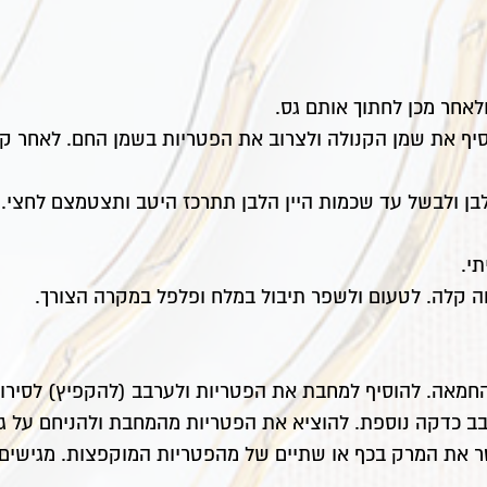
לאחר מכן לחתוך אותם גס.
יף את שמן הקנולה ולצרוב את הפטריות בשמן החם. לאחר קבל
ן לבן ולבשל עד שכמות היין הלבן תתרכז היטב ותצטמצם לחצי.
י.
ה קלה. לטעום ולשפר תיבול במלח ופלפל במקרה הצורך.
. להוסיף למחבת את הפטריות ולערבב (להקפיץ) לסירוגין כ 4-3 ד
ב כדקה נוספת. להוציא את הפטריות מהמחבת ולהניחם על גבי 
 את המרק בכף או שתיים של מהפטריות המוקפצות. מגישים.