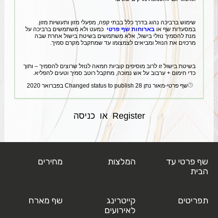
שימוש ברביכה נהוג בדרך כלל בבתי קפה, מפעלי מזון ותעשיות מזון.
במסעדות שף או
בארוחות שף פרטי
כמעט ולא משתמשים ברביכה על
מנת להסמיך נוזלי בישול, אלא משתמשים בשיטת בישול אחרת שבה
מרכזים את הנוזל ומביאים לצמצומו עד שמתקבל מקרם סמיך.
בשיטת בישול זו לרוב מוסיפים קוביות חמאה לנוזל שרוצים להסמיך – ותוך
כדי חימום + ערבוב על אש נמוכה, מתקבל רוטב סמיך וטעים להפליא.
שף פרטי-מאור נתן
Changed status to publish
28 בפברואר 2020
Register
או
כניסה
שף פרטי עד
המלצות
מחירים
הבית
תפריטים
קייטרינג
שף מארח
לאירועים