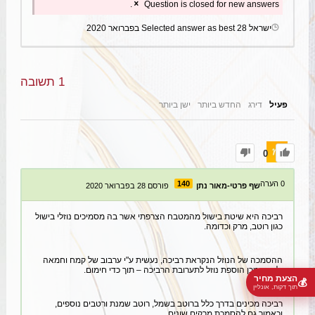
Question is closed for new answers.
ישראל
Selected answer as best
28 בפברואר 2020
1
תשובה
פעיל
דירג
החדש ביותר
ישן ביותר
0
0
הערה
140
שף פרטי-מאור נתן
פורסם 28 בפברואר 2020
רביכה היא שיטת בישול מהמטבח הצרפתי אשר בה מסמיכים נוזלי בישול
כגון רוטב, מרק וכדומה.
ההסמכה של הנוזל הנקראת רביכה, נעשית ע"י ערבוב של קמח וחמאה
ולאחר מכן הוספת נוזל לתערובת הרביכה – תוך כדי חימום.
הצעת מחיר
💰
תוך דקות, אונליין
רביכה מכינים בדרך כלל ברוטב בשמל, רוטב שמנת ורטבים נוספים,
וכאמור גם להסמכת מרקים שונים.